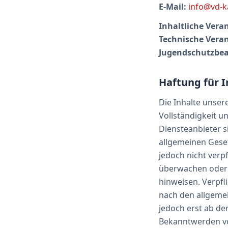
E-Mail:
info@vd-k
Inhaltliche Vera
Technische Vera
Jugendschutzbeau
Haftung für I
Die Inhalte unsere
Vollständigkeit u
Diensteanbieter s
allgemeinen Geset
jedoch nicht verp
überwachen oder n
hinweisen. Verpf
nach den allgemei
jedoch erst ab de
Bekanntwerden vo