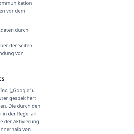
 Kommunikation
ten vor dem
tdaten durch
ber der Seiten
sendung von
cs
nc. („Google").
uter gespeichert
en. Die durch den
 in der Regel an
e der Aktivierung
 innerhalb von