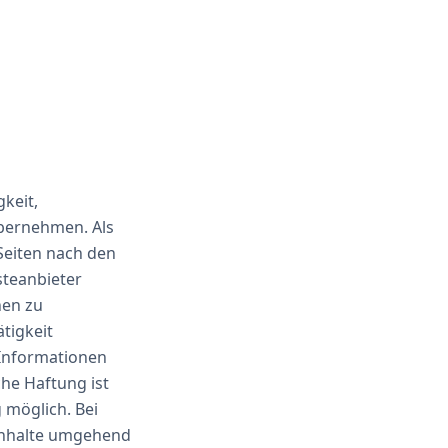
gkeit,
übernehmen. Als
Seiten nach den
steanbieter
nen zu
tigkeit
 Informationen
he Haftung ist
 möglich. Bei
Inhalte umgehend