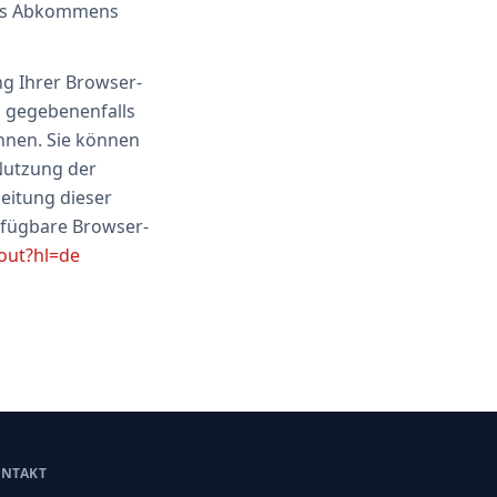
 des Abkommens
ng Ihrer Browser-
ll gegebenenfalls
nnen. Sie können
Nutzung der
eitung dieser
rfügbare Browser-
out?hl=de
NTAKT