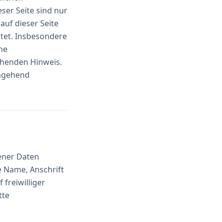
ser Seite sind nur
auf dieser Seite
htet. Insbesondere
ne
chenden Hinweis.
umgehend
ener Daten
e Name, Anschrift
 freiwilliger
tte