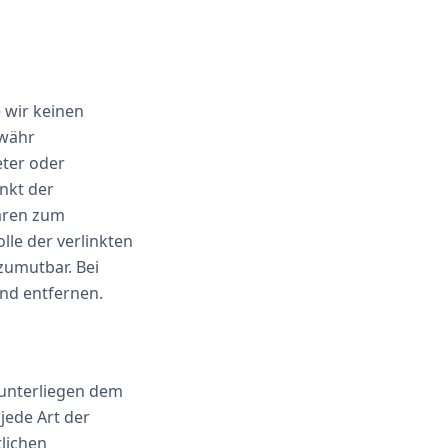
 wir keinen
ewähr
eter oder
unkt der
waren zum
lle der verlinkten
zumutbar. Bei
nd entfernen.
n unterliegen dem
jede Art der
lichen