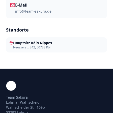
E-Mail
info@team-sakura.de
Standorte
Hauptsitz Köln Nippes
Neusserstr. 342, 50733 Köln
Team Sakura
Lohmar Wahlscheid
Wahlscheider Str. 109b
53797 Lohmar